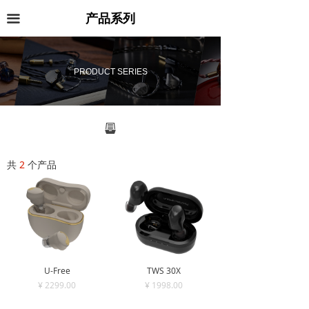
首页
产品系列
끀
UM声工坊
PRODUCT SERIES
资讯
产品系列
뀣
服务
共
2
个产品
넸
定制数字化
넸
保养服务
넸
常见问题
应用下载
U-Free
TWS 30X
¥ 2299.00
¥ 1998.00
天猫店